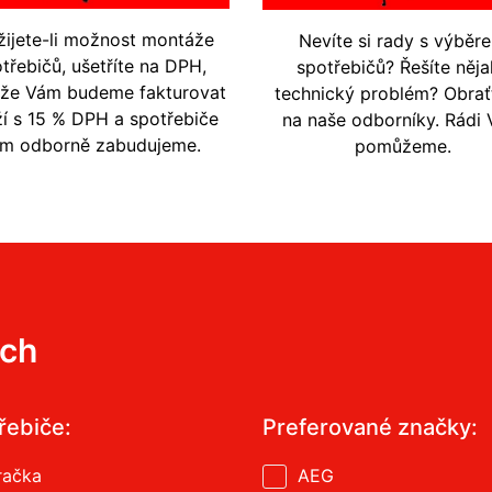
žijete-li možnost montáže
Nevíte si rady s výběr
třebičů, ušetříte na DPH,
spotřebičů? Řešíte něja
ože Vám budeme fakturovat
technický problém? Obrať
í s 15 % DPH a spotřebiče
na naše odborníky. Rádi
m odborně zabudujeme.
pomůžeme.
ích
řebiče:
Preferované značky:
račka
AEG