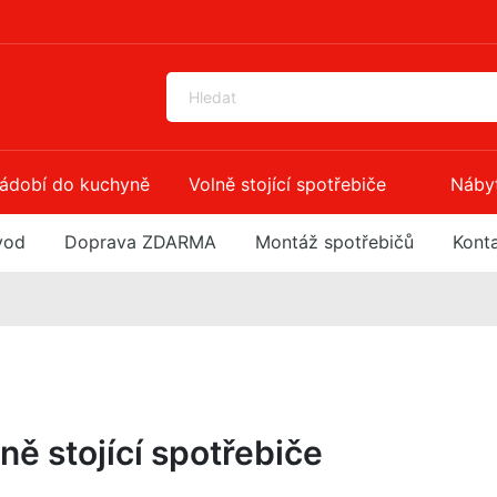
ádobí do kuchyně
Volně stojící spotřebiče
Náby
vod
Doprava ZDARMA
Montáž spotřebičů
Kont
ně stojící spotřebiče