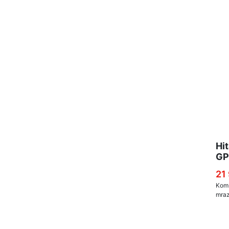
Hi
G
21
Komb
mraz