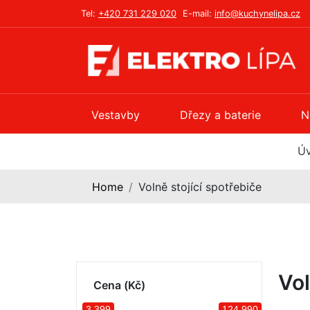
Tel:
+420 731 229 020
E-mail:
info@kuchynelipa.cz
Vestavby
Dřezy a baterie
N
Ú
Home
Volně stojící spotřebiče
Vol
Cena (Kč)
3 399
124 990