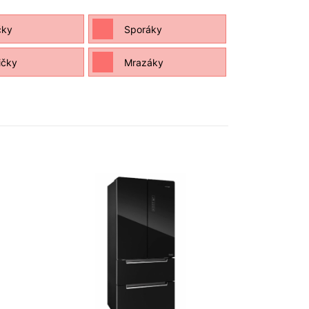
ky
Sporáky
ičky
Mrazáky