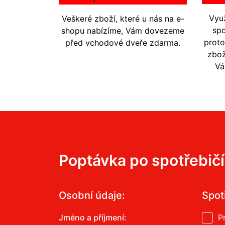
Vyu
Veškeré zboží, které u nás na e-
spo
shopu nabízíme, Vám dovezeme
prot
před vchodové dveře zdarma.
zbož
Vá
Poptávka po spotřebič
Osobní údaje:
Spot
Jméno a příjmení:
P