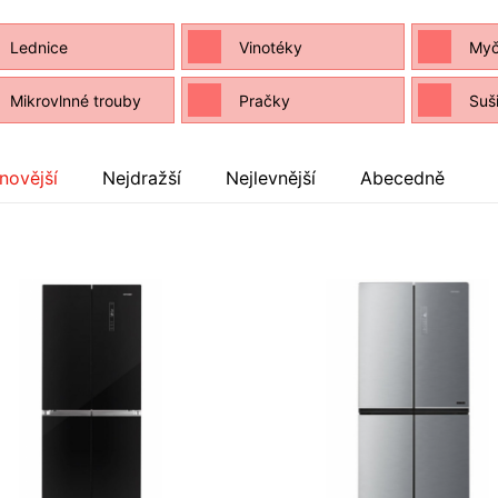
Lednice
Vinotéky
Myč
Mikrovlnné trouby
Pračky
Suš
novější
Nejdražší
Nejlevnější
Abecedně