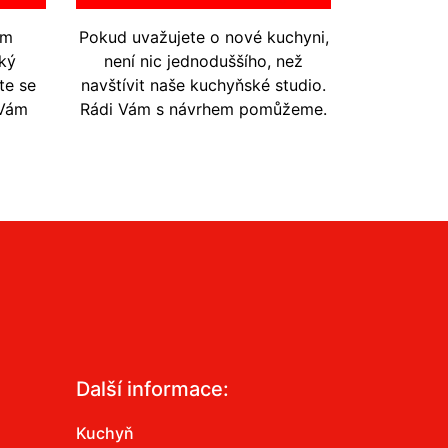
em
Pokud uvažujete o nové kuchyni,
ký
není nic jednoduššího, než
te se
navštívit naše kuchyňské studio.
 Vám
Rádi Vám s návrhem pomůžeme.
Další informace:
Kuchyň