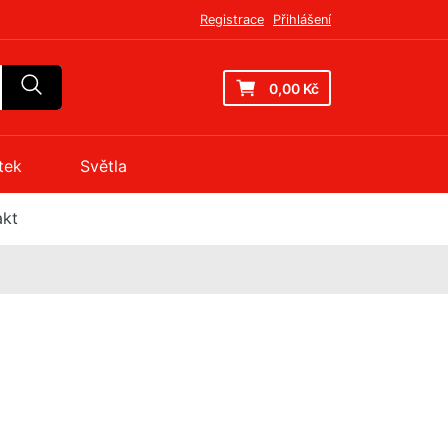
Registrace
Přihlášení
0,00 Kč
tek
Světla
akt