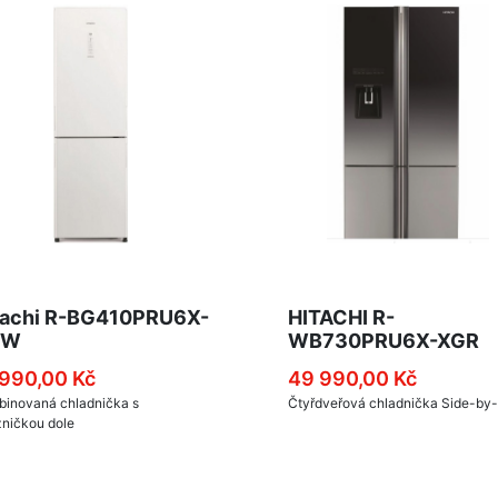
tachi R-BG410PRU6X-
HITACHI R-
PW
WB730PRU6X-XGR
 990,00 Kč
49 990,00 Kč
inovaná chladnička s
Čtyřdveřová chladnička Side-by-
ničkou dole