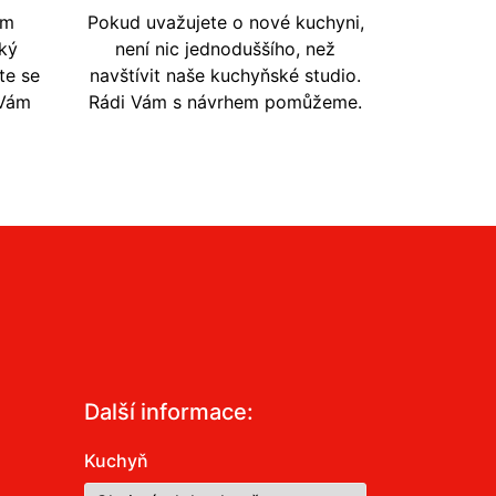
em
Pokud uvažujete o nové kuchyni,
ký
není nic jednoduššího, než
te se
navštívit naše kuchyňské studio.
 Vám
Rádi Vám s návrhem pomůžeme.
Další informace:
Kuchyň