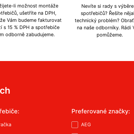
žijete-li možnost montáže
Nevíte si rady s výběr
třebičů, ušetříte na DPH,
spotřebičů? Řešíte něja
ože Vám budeme fakturovat
technický problém? Obrať
í s 15 % DPH a spotřebiče
na naše odborníky. Rádi
m odborně zabudujeme.
pomůžeme.
ích
řebiče:
Preferované značky:
račka
AEG