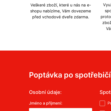
Vyu
Veškeré zboží, které u nás na e-
spo
shopu nabízíme, Vám dovezeme
prot
před vchodové dveře zdarma.
zbož
Vá
Poptávka po spotřebič
Osobní údaje:
Spot
Jméno a příjmení:
P