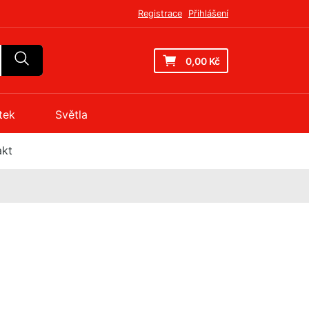
Registrace
Přihlášení
0,00 Kč
tek
Světla
akt