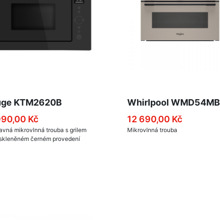
uge KTM2620B
Whirlpool WMD54M
990,00 Kč
12 690,00 Kč
avná mikrovlnná trouba s grilem
Mikrovlnná trouba
skleněném černém provedení