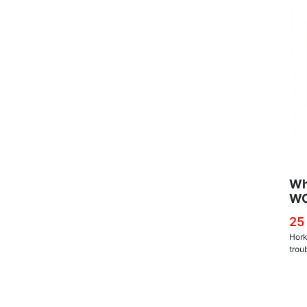
Wh
WC
25
Hork
trou