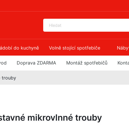
ádobí do kuchyně
Volně stojící spotřebiče
Náby
vod
Doprava ZDARMA
Montáž spotřebičů
Kont
 trouby
stavné mikrovlnné trouby