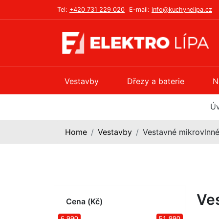
Tel:
+420 731 229 020
E-mail:
info@kuchynelipa.cz
Vestavby
Dřezy a baterie
N
Ú
Home
Vestavby
Vestavné mikrovlnné
Ve
Cena (Kč)
6 990
51 990