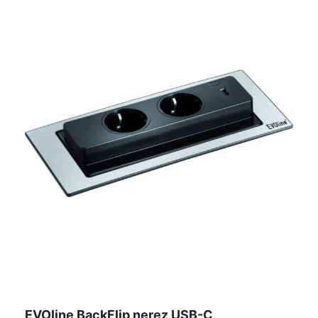
EVOline BackFlip nerez USB-C