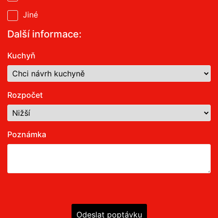
Jiné
Další informace:
Kuchyň
Rozpočet
Poznámka
Odeslat poptávku